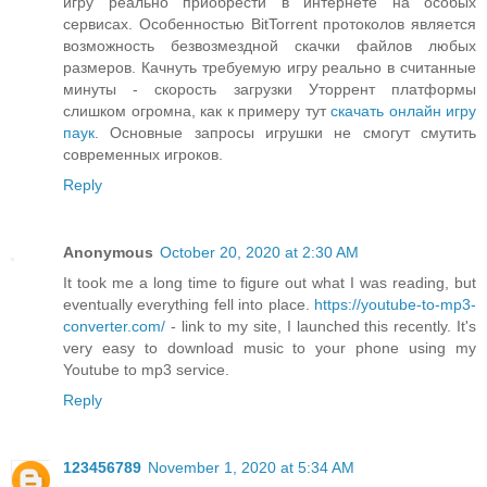
игру реально приобрести в интернете на особых
сервисах. Особенностью BitTorrent протоколов является
возможность безвозмездной скачки файлов любых
размеров. Качнуть требуемую игру реально в считанные
минуты - скорость загрузки Уторрент платформы
слишком огромна, как к примеру тут
скачать онлайн игру
паук
. Основные запросы игрушки не смогут смутить
современных игроков.
Reply
Anonymous
October 20, 2020 at 2:30 AM
It took me a long time to figure out what I was reading, but
eventually everything fell into place.
https://youtube-to-mp3-
converter.com/
- link to my site, I launched this recently. It's
very easy to download music to your phone using my
Youtube to mp3 service.
Reply
123456789
November 1, 2020 at 5:34 AM