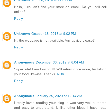
Unknown
April 28, 2014 at 11:39 PM
Hello, I couldn't find your store on emall. Do you still sell
online?
Reply
Unknown
October 18, 2018 at 9:02 PM
Hi, the webpage is not available. Any advice please?!
Reply
Anonymous
December 30, 2019 at 6:04 AM
Super site! I am Loving it!! Will return once more, Im taking
your food likewise, Thanks.
RDA
Reply
Anonymous
January 25, 2020 at 12:14 AM
I really loved reading your blog. It was very well authored
and easy to understand. Unlike other blogs I have read