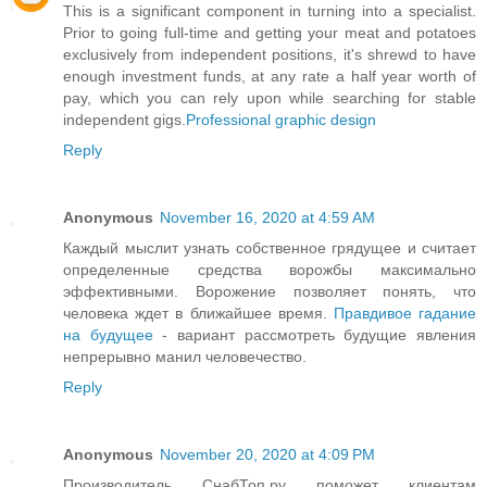
This is a significant component in turning into a specialist.
Prior to going full-time and getting your meat and potatoes
exclusively from independent positions, it's shrewd to have
enough investment funds, at any rate a half year worth of
pay, which you can rely upon while searching for stable
independent gigs.
Professional graphic design
Reply
Anonymous
November 16, 2020 at 4:59 AM
Каждый мыслит узнать собственное грядущее и считает
определенные средства ворожбы максимально
эффективными. Ворожение позволяет понять, что
человека ждет в ближайшее время.
Правдивое гадание
на будущее
- вариант рассмотреть будущие явления
непрерывно манил человечество.
Reply
Anonymous
November 20, 2020 at 4:09 PM
Производитель СнабТоп.ру поможет клиентам