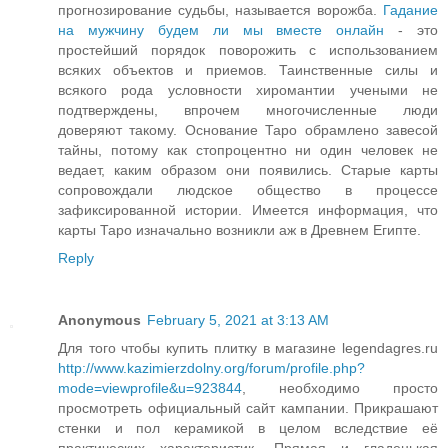
прогнозирование судьбы, называется ворожба.
Гадание
на мужчину будем ли мы вместе онлайн
- это
простейший порядок поворожить с использованием
всяких объектов и приемов. Таинственные силы и
всякого рода условности хиромантии учеными не
подтверждены, впрочем многочисленные люди
доверяют такому. Основание Таро обрамлено завесой
тайны, потому как стопроцентно ни один человек не
ведает, каким образом они появились. Старые карты
сопровождали людское общество в процессе
зафиксированной истории. Имеется информация, что
карты Таро изначально возникли аж в Древнем Египте.
Reply
Anonymous
February 5, 2021 at 3:13 AM
Для того чтобы купить плитку в магазине legendagres.ru
http://www.kazimierzdolny.org/forum/profile.php?
mode=viewprofile&u=923844
, необходимо просто
просмотреть официальный сайт кампании. Прикрашают
стенки и пол керамикой в целом вследствие её
практических характеристик. Прямая и гладенькая