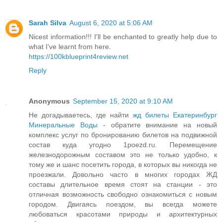
Sarah Silva
August 6, 2020 at 5:06 AM
Nicest information!!! I'll be enchanted to greatly help due to
what I've learnt from here.
https://100kblueprint4review.net
Reply
Anonymous
September 15, 2020 at 9:10 AM
Не догадываетесь, где найти
жд билеты Екатеринбург
Минеральные Воды
- обратите внимание на новый
комплекс услуг по бронированию билетов на подвижной
состав куда угодно 1poezd.ru. Перемещение
железнодорожным составом это не только удобно, к
тому же и шанс посетить города, в которых вы никогда не
проезжали. Довольно часто в многих городах ЖД
составы длительное время стоят на станции - это
отличная возможность свободно ознакомиться с новым
городом. Двигаясь поездом, вы всегда можете
любоваться красотами природы и архитектурных