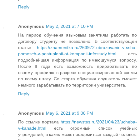
Reply
Anonymous
May 2, 2021 at 7:10 PM
На период обучения языковым занятиям работать по
договору студенту не позволено. В соответствующей
статье
https://znamenitka.ru/263972-obrazovanie-v-ssha-
pomosch-v-postuplenii-ot-kompanii-infostudy.html
есть
подробнейшая информация по имеющумуся вопросу.
После II года есть возможность прирабатывать по
своему профилю в разрезе специализированной схемы
по всему штату. Со старта обучения слушатель сможет
немного зарабатывать по территории университета.
Reply
Anonymous
May 6, 2021 at 9:08 PM
По ссылке портала
https://newstes.ru/2021/04/23/ucheba-
v-kanade.html
есть огромный список учебных
учреждений, в каких может оформиться каждый человек.