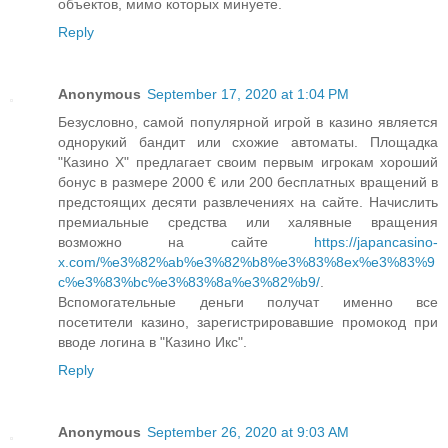
объектов, мимо которых минуете.
Reply
Anonymous
September 17, 2020 at 1:04 PM
Безусловно, самой популярной игрой в казино является
однорукий бандит или схожие автоматы. Площадка
"Казино Х" предлагает своим первым игрокам хороший
бонус в размере 2000 € или 200 бесплатных вращений в
предстоящих десяти развлечениях на сайте. Начислить
премиальные средства или халявные вращения
возможно на сайте
https://japancasino-
x.com/%e3%82%ab%e3%82%b8%e3%83%8ex%e3%83%9
c%e3%83%bc%e3%83%8a%e3%82%b9/
.
Вспомогательные деньги получат именно все
посетители казино, зарегистрировавшие промокод при
вводе логина в "Казино Икс".
Reply
Anonymous
September 26, 2020 at 9:03 AM