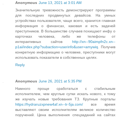
Anonymous
June 13, 2021 at 3:01 AM
Значительную тревожность демонстрируют программы
для последних продвинутых девайсов. На умных
устройствах пользователя, чаще всего, хранится главная
информация о финансах, каковая и есть задачей
преступников. В большинстве случаев похищают инфу о
карточках человека, либо же телефоны от
интерактивных сайтов
http://xn--90aimpfn2c.xn--
p1ai/index.php?subaction=userinfo&user=amywiq
. Получив
конкретную информацию о человеке, преступники могут
использовать показатели в собственных целях.
Reply
Anonymous
June 26, 2021 at 5:35 PM
Намного проще сработаться с стабильным
исполнителем, чем круглые сутки искать нового, к тому
же изучать новые требования ТЗ. Крупные порталы
https://hydraruzxpnew4af.xn--tr-5ja.com/
все время
выставляют своим исполнителям великое количество
поручений. Цена выполнения спецзаданий на сайтах