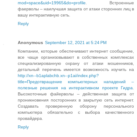
mod=space&uid=19965&do=profile
. Встроенные
фаерволы – наилучшая защита от атаки сторонних лиц в
вашу интерактивную сеть.
Reply
Anonymous
September 12, 2021 at 5:24 PM
Компании, которые обеспечивают интернет сообщение,
все чаще организовывают в собственных комплексах
специализированную охрану от атаки мошенников,
детальный перечень имеется возможность изучить на
http://xn--b1aplabchb.xn--p1ai/index.php?
title=Предотвращение компьютерных нападений –
полезные решения на интерактивном проекте Гидра
.
Высокоточные файерволы – действенная защита от
проникновения посторонних в закрытую сеть интернет.
Создавать проверенную оборону персонального
компьютера обязательно с выбора качественного
провайдера.
Reply