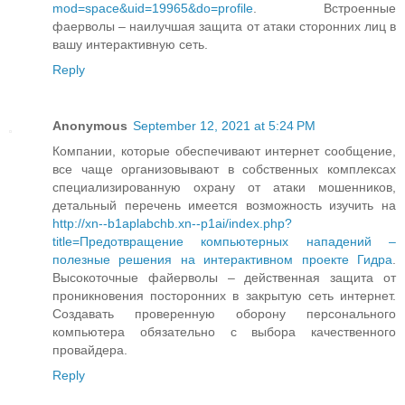
mod=space&uid=19965&do=profile
. Встроенные
фаерволы – наилучшая защита от атаки сторонних лиц в
вашу интерактивную сеть.
Reply
Anonymous
September 12, 2021 at 5:24 PM
Компании, которые обеспечивают интернет сообщение,
все чаще организовывают в собственных комплексах
специализированную охрану от атаки мошенников,
детальный перечень имеется возможность изучить на
http://xn--b1aplabchb.xn--p1ai/index.php?
title=Предотвращение компьютерных нападений –
полезные решения на интерактивном проекте Гидра
.
Высокоточные файерволы – действенная защита от
проникновения посторонних в закрытую сеть интернет.
Создавать проверенную оборону персонального
компьютера обязательно с выбора качественного
провайдера.
Reply