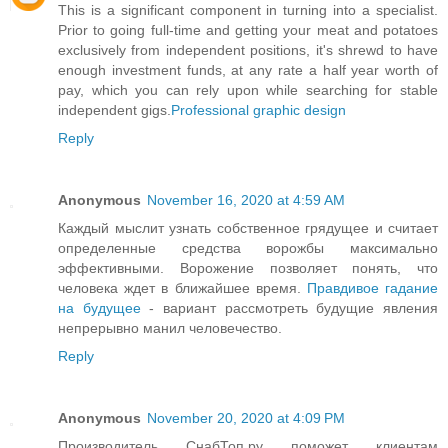
This is a significant component in turning into a specialist.
Prior to going full-time and getting your meat and potatoes
exclusively from independent positions, it's shrewd to have
enough investment funds, at any rate a half year worth of
pay, which you can rely upon while searching for stable
independent gigs.
Professional graphic design
Reply
Anonymous
November 16, 2020 at 4:59 AM
Каждый мыслит узнать собственное грядущее и считает
определенные средства ворожбы максимально
эффективными. Ворожение позволяет понять, что
человека ждет в ближайшее время.
Правдивое гадание
на будущее
- вариант рассмотреть будущие явления
непрерывно манил человечество.
Reply
Anonymous
November 20, 2020 at 4:09 PM
Производитель СнабТоп.ру поможет клиентам