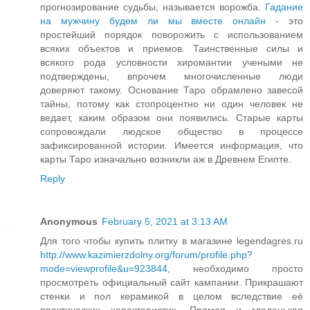
прогнозирование судьбы, называется ворожба.
Гадание
на мужчину будем ли мы вместе онлайн
- это
простейший порядок поворожить с использованием
всяких объектов и приемов. Таинственные силы и
всякого рода условности хиромантии учеными не
подтверждены, впрочем многочисленные люди
доверяют такому. Основание Таро обрамлено завесой
тайны, потому как стопроцентно ни один человек не
ведает, каким образом они появились. Старые карты
сопровождали людское общество в процессе
зафиксированной истории. Имеется информация, что
карты Таро изначально возникли аж в Древнем Египте.
Reply
Anonymous
February 5, 2021 at 3:13 AM
Для того чтобы купить плитку в магазине legendagres.ru
http://www.kazimierzdolny.org/forum/profile.php?
mode=viewprofile&u=923844
, необходимо просто
просмотреть официальный сайт кампании. Прикрашают
стенки и пол керамикой в целом вследствие её
практических характеристик. Прямая и гладенькая