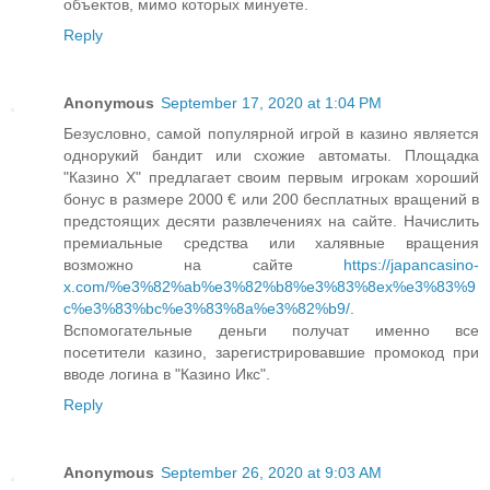
объектов, мимо которых минуете.
Reply
Anonymous
September 17, 2020 at 1:04 PM
Безусловно, самой популярной игрой в казино является
однорукий бандит или схожие автоматы. Площадка
"Казино Х" предлагает своим первым игрокам хороший
бонус в размере 2000 € или 200 бесплатных вращений в
предстоящих десяти развлечениях на сайте. Начислить
премиальные средства или халявные вращения
возможно на сайте
https://japancasino-
x.com/%e3%82%ab%e3%82%b8%e3%83%8ex%e3%83%9
c%e3%83%bc%e3%83%8a%e3%82%b9/
.
Вспомогательные деньги получат именно все
посетители казино, зарегистрировавшие промокод при
вводе логина в "Казино Икс".
Reply
Anonymous
September 26, 2020 at 9:03 AM