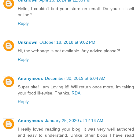
Unknown
April 28, 2014 at 11:39 PM
Hello, I couldn't find your store on emall. Do you still sell
online?
Reply
Unknown
October 18, 2018 at 9:02 PM
Hi, the webpage is not available. Any advice please?!
Reply
Anonymous
December 30, 2019 at 6:04 AM
Super site! I am Loving it!! Will return once more, Im taking
your food likewise, Thanks.
RDA
Reply
Anonymous
January 25, 2020 at 12:14 AM
I really loved reading your blog. It was very well authored
and easy to understand. Unlike other blogs I have read