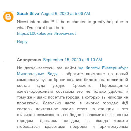
Sarah Silva
August 6, 2020 at 5:06 AM
Nicest information!!! I'll be enchanted to greatly help due to
what I've learnt from here.
https://100kblueprint4review.net
Reply
Anonymous
September 15, 2020 at 9:10 AM
Не догадываетесь, где найти
жд билеты Екатеринбург
Минеральные Воды
- обратите внимание на новый
комплекс услуг по бронированию билетов на подвижной
состав куда угодно 1poezd.ru. Перемещение
железнодорожным составом это не только удобно, к
тому же и шанс посетить города, в которых вы никогда не
проезжали. Довольно часто в многих городах ЖД
составы длительное время стоят на станции - это
отличная возможность свободно ознакомиться с новым
городом. Двигаясь поездом, вы всегда можете
любоваться красотами природы и архитектурных