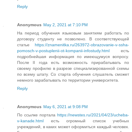
Reply
Anonymous
May 2, 2021 at 7:10 PM
На период обучения языковым занятиям работать по
договору студенту не позволено. В соответствующей
статье
https://znamenitka.ru/263972-obrazovanie-v-ssha-
pomosch-v-postuplenii-ot-kompanii-infostudy.html
есть
подробнейшая информация по имеющумуся вопросу.
После II года есть возможность прирабатывать по
своему профилю в разрезе специализированной схемы
по всему штату. Со старта обучения слушатель сможет
немного зарабатывать по территории университета.
Reply
Anonymous
May 6, 2021 at 9:08 PM
По ссылке портала
https://newstes.ru/2021/04/23/ucheba-
v-kanade.html
есть огромный список учебных
учреждений, в каких может оформиться каждый человек.