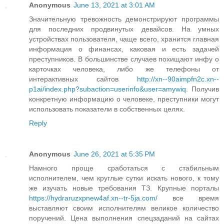
Anonymous
June 13, 2021 at 3:01 AM
Значительную тревожность демонстрируют программы
для последних продвинутых девайсов. На умных
устройствах пользователя, чаще всего, хранится главная
информация о финансах, каковая и есть задачей
преступников. В большинстве случаев похищают инфу о
карточках человека, либо же телефоны от
интерактивных сайтов
http://xn--90aimpfn2c.xn--
p1ai/index.php?subaction=userinfo&user=amywiq
. Получив
конкретную информацию о человеке, преступники могут
использовать показатели в собственных целях.
Reply
Anonymous
June 26, 2021 at 5:35 PM
Намного проще сработаться с стабильным
исполнителем, чем круглые сутки искать нового, к тому
же изучать новые требования ТЗ. Крупные порталы
https://hydraruzxpnew4af.xn--tr-5ja.com/
все время
выставляют своим исполнителям великое количество
поручений. Цена выполнения спецзаданий на сайтах