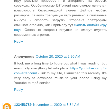
игру реально приобрести в интернете на особых
сервисах. Особенностью BitTorrent протоколов является
возможность безвозмездной скачки файлов любых
размеров. Качнуть требуемую игру реально в считанные
минуты - скорость загрузки Уторрент платформы
слишком огромна, как к примеру тут
скачать онлайн игру
паук
. Основные запросы игрушки не смогут смутить
современных игроков.
Reply
Anonymous
October 20, 2020 at 2:30 AM
It took me a long time to figure out what I was reading, but
eventually everything fell into place.
https://youtube-to-mp3-
converter.com/
- link to my site, I launched this recently. It's
very easy to download music to your phone using my
Youtube to mp3 service.
Reply
123456789
November 1, 2020 at 5:34 AM