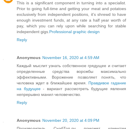
This is a significant component in turning into a specialist.
Prior to going full-time and getting your meat and potatoes
exclusively from independent positions, it's shrewd to have
enough investment funds, at any rate a half year worth of
pay, which you can rely upon while searching for stable
independent gigs.
Professional graphic design
Reply
Anonymous
November 16, 2020 at 4:59 AM
Каждый мыслит узнать собственное грядущее и считает
определенные средства ворожбы максимально
эффективными. Ворожение позволяет понять, что
человека ждет в ближайшее время.
Правдивое гадание
на будущее
- вариант рассмотреть будущие явления
непрерывно манил человечество.
Reply
Anonymous
November 20, 2020 at 4:09 PM
Производитель СнабТоп.ру поможет клиентам