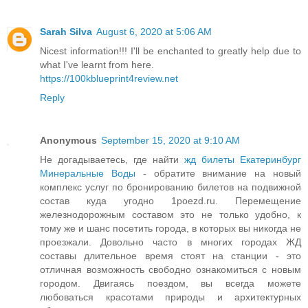
Sarah Silva
August 6, 2020 at 5:06 AM
Nicest information!!! I'll be enchanted to greatly help due to
what I've learnt from here.
https://100kblueprint4review.net
Reply
Anonymous
September 15, 2020 at 9:10 AM
Не догадываетесь, где найти
жд билеты Екатеринбург
Минеральные Воды
- обратите внимание на новый
комплекс услуг по бронированию билетов на подвижной
состав куда угодно 1poezd.ru. Перемещение
железнодорожным составом это не только удобно, к
тому же и шанс посетить города, в которых вы никогда не
проезжали. Довольно часто в многих городах ЖД
составы длительное время стоят на станции - это
отличная возможность свободно ознакомиться с новым
городом. Двигаясь поездом, вы всегда можете
любоваться красотами природы и архитектурных