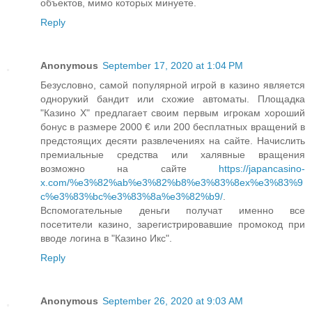
объектов, мимо которых минуете.
Reply
Anonymous
September 17, 2020 at 1:04 PM
Безусловно, самой популярной игрой в казино является
однорукий бандит или схожие автоматы. Площадка
"Казино Х" предлагает своим первым игрокам хороший
бонус в размере 2000 € или 200 бесплатных вращений в
предстоящих десяти развлечениях на сайте. Начислить
премиальные средства или халявные вращения
возможно на сайте
https://japancasino-
x.com/%e3%82%ab%e3%82%b8%e3%83%8ex%e3%83%9
c%e3%83%bc%e3%83%8a%e3%82%b9/
.
Вспомогательные деньги получат именно все
посетители казино, зарегистрировавшие промокод при
вводе логина в "Казино Икс".
Reply
Anonymous
September 26, 2020 at 9:03 AM