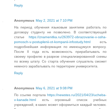
Reply
Anonymous
May 2, 2021 at 7:10 PM
На период обучения языковым занятиям работать по
договору студенту не позволено. В соответствующей
статье
https://znamenitka.ru/263972-obrazovanie-v-ssha-
pomosch-v-postuplenii-ot-kompanii-infostudy.html
есть
подробнейшая информация по имеющумуся вопросу.
После II года есть возможность прирабатывать по
своему профилю в разрезе специализированной схемы
по всему штату. Со старта обучения слушатель сможет
немного зарабатывать по территории университета.
Reply
Anonymous
May 6, 2021 at 9:08 PM
По ссылке портала
https://newstes.ru/2021/04/23/ucheba-
v-kanade.html
есть огромный список учебных
учреждений, в каких может оформиться каждый человек.