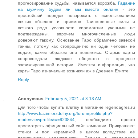
прогнозирование судьбы, называется ворожба.
Гадание
на мужчину будем ли мы вместе онлайн
- это
простейший порядок поворожить с использованием
всяких объектов и приемов. Таинственные силы и
всякого рода условности хиромантии учеными не
подтверждены, впрочем многочисленные люди
доверяют такому. Основание Таро обрамлено завесой
тайны, потому как стопроцентно ни один человек не
ведает, каким образом они появились. Старые карты
сопровождали людское общество в процессе
зафиксированной истории. Имеется информация, что
карты Таро изначально возникли аж в Древнем Египте.
Reply
Anonymous
February 5, 2021 at 3:13 AM
Для того чтобы купить плитку в магазине legendagres.ru
http://www.kazimierzdolny.org/forum/profile.php?
mode=viewprofile&u=923844
, необходимо просто
просмотреть официальный сайт кампании. Прикрашают
стенки и пол керамикой в целом вследствие её
практических характеристик. Прямая и гладенькая