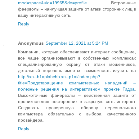
mod=space&uid=19965&do=profile
. Встроенные
фаерволы – наилучшая защита от атаки сторонних лиц в
вашу интерактивную сеть.
Reply
Anonymous
September 12, 2021 at 5:24 PM
Компании, которые обеспечивают интернет сообщение,
все чаще организовывают в собственных комплексах
специализированную охрану от атаки мошенников,
детальный перечень имеется возможность изучить на
http://xn--b1aplabchb.xn--p1ai/index.php?
title=Предотвращение компьютерных нападений –
полезные решения на интерактивном проекте Гидра
.
Высокоточные файерволы – действенная защита от
проникновения посторонних в закрытую сеть интернет.
Создавать проверенную оборону персонального
компьютера обязательно с выбора качественного
провайдера.
Reply