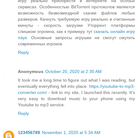
игру реально приобрести в интернете на особых
сервисах. Особенностью BitTorrent протоколов является
возможность безвозмездной скачки файлов любых
размеров. Качнуть требуемую игру реально в считанные
минуты - скорость загрузки Уторрент платформы
слишком огромна, как к примеру тут
скачать онлайн игру
паук
. Основные запросы игрушки не смогут смутить
современных игроков.
Reply
Anonymous
October 20, 2020 at 2:30 AM
It took me a long time to figure out what I was reading, but
eventually everything fell into place.
https://youtube-to-mp3-
converter.com/
- link to my site, I launched this recently. It's
very easy to download music to your phone using my
Youtube to mp3 service.
Reply
123456789
November 1, 2020 at 5:34 AM