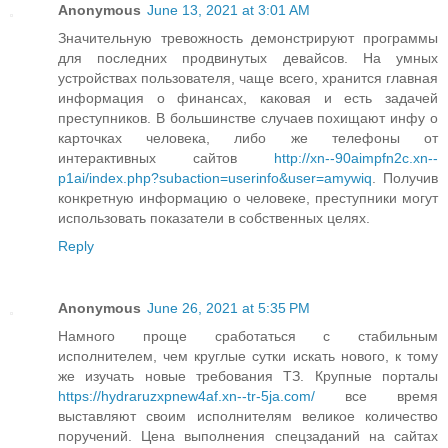
Anonymous
June 13, 2021 at 3:01 AM
Значительную тревожность демонстрируют программы
для последних продвинутых девайсов. На умных
устройствах пользователя, чаще всего, хранится главная
информация о финансах, каковая и есть задачей
преступников. В большинстве случаев похищают инфу о
карточках человека, либо же телефоны от
интерактивных сайтов
http://xn--90aimpfn2c.xn--
p1ai/index.php?subaction=userinfo&user=amywiq
. Получив
конкретную информацию о человеке, преступники могут
использовать показатели в собственных целях.
Reply
Anonymous
June 26, 2021 at 5:35 PM
Намного проще сработаться с стабильным
исполнителем, чем круглые сутки искать нового, к тому
же изучать новые требования ТЗ. Крупные порталы
https://hydraruzxpnew4af.xn--tr-5ja.com/
все время
выставляют своим исполнителям великое количество
поручений. Цена выполнения спецзаданий на сайтах