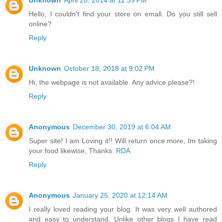
Unknown
April 28, 2014 at 11:39 PM
Hello, I couldn't find your store on emall. Do you still sell
online?
Reply
Unknown
October 18, 2018 at 9:02 PM
Hi, the webpage is not available. Any advice please?!
Reply
Anonymous
December 30, 2019 at 6:04 AM
Super site! I am Loving it!! Will return once more, Im taking
your food likewise, Thanks.
RDA
Reply
Anonymous
January 25, 2020 at 12:14 AM
I really loved reading your blog. It was very well authored
and easy to understand. Unlike other blogs I have read